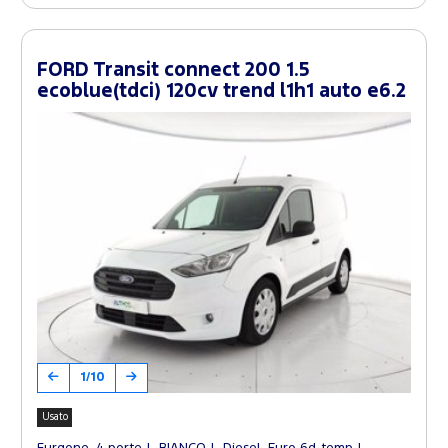
FORD Transit connect 200 1.5
ecoblue(tdci) 120cv trend l1h1 auto e6.2
1/10
Usato
Furgone, 4 porte
BIANCO
Diesel, Euro 6d-temp