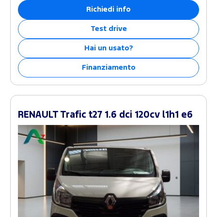
Richiedi info
Test drive
Hai un usato?
Finanziamento
RENAULT Trafic t27 1.6 dci 120cv l1h1 e6