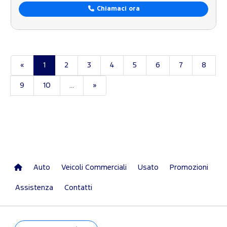
Chiamaci ora
«
1
2
3
4
5
6
7
8
9
10
...
»
Auto
Veicoli Commerciali
Usato
Promozioni
Assistenza
Contatti