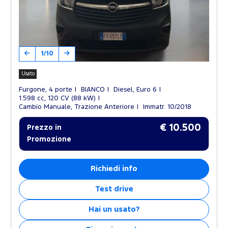
1/10
Usato
Furgone, 4 porte
BIANCO
Diesel, Euro 6
1.598 cc, 120 CV (88 kW)
Cambio Manuale, Trazione Anteriore
Immatr. 10/2018
€ 10.500
Prezzo in
Promozione
Richiedi info
Test drive
Hai un usato?