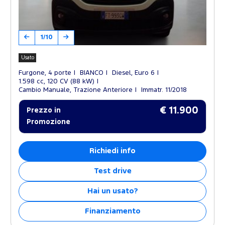
1/10
Usato
Furgone, 4 porte
BIANCO
Diesel, Euro 6
1.598 cc, 120 CV (88 kW)
Cambio Manuale, Trazione Anteriore
Immatr. 11/2018
€ 11.900
Prezzo in
Promozione
Richiedi info
Test drive
Hai un usato?
Finanziamento