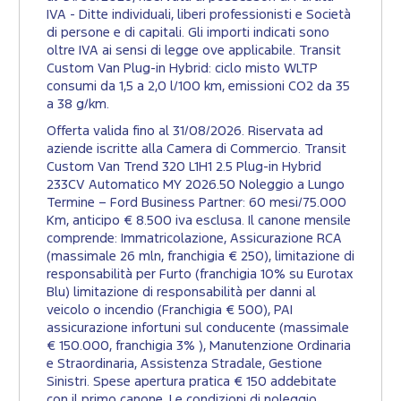
IVA - Ditte individuali, liberi professionisti e Società
di persone e di capitali. Gli importi indicati sono
oltre IVA ai sensi di legge ove applicabile. Transit
Custom Van Plug-in Hybrid: ciclo misto WLTP
consumi da 1,5 a 2,0 l/100 km, emissioni CO2 da 35
a 38 g/km.​
Offerta valida fino al 31/08/2026. Riservata ad
aziende iscritte alla Camera di Commercio. Transit
Custom Van Trend 320 L1H1 2.5 Plug-in Hybrid
233CV Automatico MY 2026.50 Noleggio a Lungo
Termine – Ford Business Partner: 60 mesi/75.000
Km, anticipo € 8.500 iva esclusa. Il canone mensile
comprende: Immatricolazione, Assicurazione RCA
(massimale 26 mln, franchigia € 250), limitazione di
responsabilità per Furto (franchigia 10% su Eurotax
Blu) limitazione di responsabilità per danni al
veicolo o incendio (Franchigia € 500), PAI
assicurazione infortuni sul conducente (massimale
€ 150.000, franchigia 3% ), Manutenzione Ordinaria
e Straordinaria, Assistenza Stradale, Gestione
Sinistri. Spese apertura pratica € 150 addebitate
con il primo canone. Le condizioni di noleggio