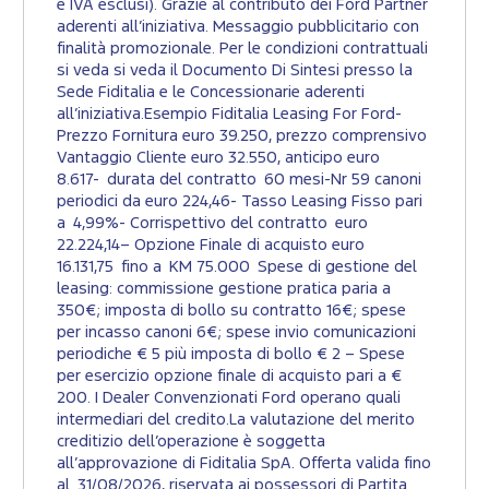
e IVA esclusi). Grazie al contributo dei Ford Partner
aderenti all’iniziativa. Messaggio pubblicitario con
finalità promozionale. Per le condizioni contrattuali
si veda si veda il Documento Di Sintesi presso la
Sede Fiditalia e le Concessionarie aderenti
all’iniziativa.Esempio Fiditalia Leasing For Ford-
Prezzo Fornitura euro 39.250, prezzo comprensivo
Vantaggio Cliente euro 32.550, anticipo euro
8.617- durata del contratto 60 mesi-Nr 59 canoni
periodici da euro 224,46- Tasso Leasing Fisso pari
a 4,99%- Corrispettivo del contratto euro
22.224,14– Opzione Finale di acquisto euro
16.131,75 fino a KM 75.000 Spese di gestione del
leasing: commissione gestione pratica paria a
350€; imposta di bollo su contratto 16€; spese
per incasso canoni 6€; spese invio comunicazioni
periodiche € 5 più imposta di bollo € 2 – Spese
per esercizio opzione finale di acquisto pari a €
200. I Dealer Convenzionati Ford operano quali
intermediari del credito.La valutazione del merito
creditizio dell’operazione è soggetta
all’approvazione di Fiditalia SpA. Offerta valida fino
al 31/08/2026, riservata ai possessori di Partita