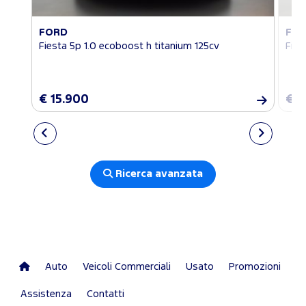
FORD
FO
Fiesta 5p 1.0 ecoboost h titanium 125cv
Fies
€ 15.900
€ 1
Ricerca avanzata
Auto
Veicoli Commerciali
Usato
Promozioni
Assistenza
Contatti