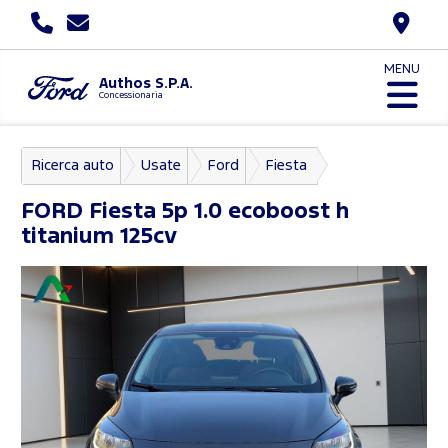
MENU
Authos S.P.A.
Concessionaria
Ricerca auto
Usate
Ford
Fiesta
FORD
Fiesta 5p 1.0 ecoboost h
titanium 125cv