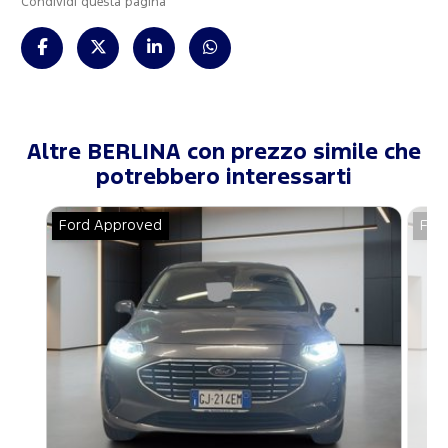
Condividi questa pagina
Altre BERLINA con prezzo simile che
potrebbero interessarti
Ford Approved
For